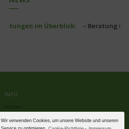
istungen im Überblick:
– Beratung Gart
INFO
KONTAKT
IMPRESSUM
Wir verwenden Cookies, um unsere Website und unseren
DATENSCHUTZERKLÄRUNG
HAFTUNGSAUSSCHLUSS (DISCLAIMER)
Service zu optimieren.
Cookie-Richtlinie
-
Impressum