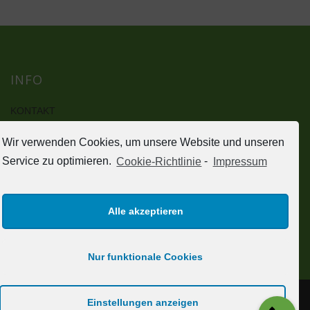
INFO
KONTAKT
IMPRESSUM
Wir verwenden Cookies, um unsere Website und unseren
DATENSCHUTZERKLÄRUNG
HAFTUNGSAUSSCHLUSS (DISCLAIMER)
Service zu optimieren.
Cookie-Richtlinie
-
Impressum
SOCIAL MEDIA
Alle akzeptieren
Nur funktionale Cookies
Einstellungen anzeigen