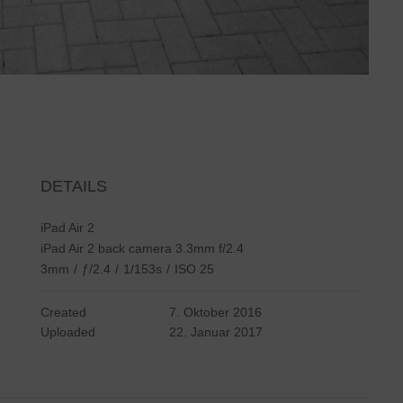
DETAILS
iPad Air 2
iPad Air 2 back camera 3.3mm f/2.4
3mm
/
ƒ/2.4
/
1/153s
/
ISO 25
Created
7. Oktober 2016
Uploaded
22. Januar 2017