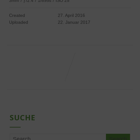
3mm
/
ƒ/2.4
/
1/895s
/
ISO 25
Created
27. April 2016
Uploaded
22. Januar 2017
SUCHE