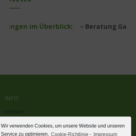
tungen im Überblick:
– Beratung Garten
INFO
KONTAKT
IMPRESSUM
Wir verwenden Cookies, um unsere Website und unseren
DATENSCHUTZERKLÄRUNG
HAFTUNGSAUSSCHLUSS (DISCLAIMER)
Service zu optimieren.
Cookie-Richtlinie
-
Impressum